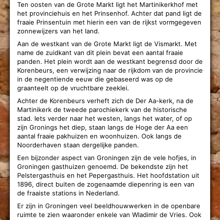
Ten oosten van de Grote Markt ligt het Martinikerkhof met
het provinciehuis en het Prinsenhof. Achter dat pand ligt de
fraaie Prinsentuin met hierin een van de rijkst vormgegeven
zonnewijzers van het land.
Aan de westkant van de Grote Markt ligt de Vismarkt. Met
name de zuidkant van dit plein bevat een aantal fraaie
panden. Het plein wordt aan de westkant begrensd door de
Korenbeurs, een verwijzing naar de rijkdom van de provincie
in de negentiende eeuw die gebaseerd was op de
graanteelt op de vruchtbare zeeklei.
Achter de Korenbeurs verheft zich de Der Aa-kerk, na de
Martinikerk de tweede parochiekerk van de historische
stad. Iets verder naar het westen, langs het water, of op
zijn Gronings het diep, staan langs de Hoge der Aa een
aantal fraaie pakhuizen en woonhuizen. Ook langs de
Noorderhaven staan dergelijke panden.
Een bijzonder aspect van Groningen zijn de vele hofjes, in
Groningen gasthuizen genoemd. De bekendste zijn het
Pelstergasthuis en het Pepergasthuis. Het hoofdstation uit
1896, direct buiten de zogenaamde diepenring is een van
de fraaiste stations in Nederland.
Er zijn in Groningen veel beeldhouwwerken in de openbare
ruimte te zien waaronder enkele van Wladimir de Vries. Ook